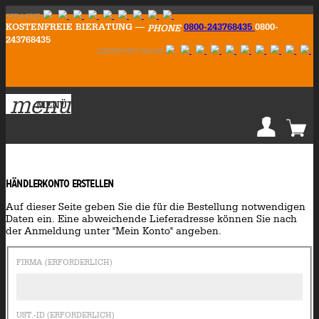
SPRACHE:
KOSTENFREIE BIERATUNG —
0800-243768435
0800-
PHONE
243768435
LIEFERUNG NACH:
menu
MENÜ
Händlerkonto erstellen
Auf dieser Seite geben Sie die für die Bestellung notwendigen
Daten ein. Eine abweichende Lieferadresse können Sie nach
der Anmeldung unter "Mein Konto" angeben.
FIRMA (ERFORDERLICH)
UST.-ID (ERFORDERLICH)