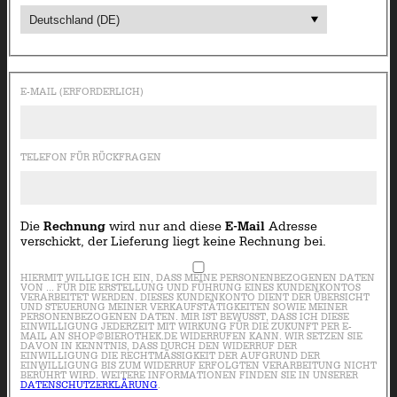
E-MAIL (ERFORDERLICH)
TELEFON FÜR RÜCKFRAGEN
Die
Rechnung
wird nur and diese
E-Mail
Adresse
verschickt, der Lieferung liegt keine Rechnung bei.
HIERMIT WILLIGE ICH EIN, DASS MEINE PERSONENBEZOGENEN DATEN
VON ... FÜR DIE ERSTELLUNG UND FÜHRUNG EINES KUNDENKONTOS
VERARBEITET WERDEN. DIESES KUNDENKONTO DIENT DER ÜBERSICHT
UND STEUERUNG MEINER VERKAUFSTÄTIGKEITEN SOWIE MEINER
PERSONENBEZOGENEN DATEN. MIR IST BEWUSST, DASS ICH DIESE
EINWILLIGUNG JEDERZEIT MIT WIRKUNG FÜR DIE ZUKUNFT PER E-
MAIL AN SHOP@BIEROTHEK.DE WIDERRUFEN KANN. WIR SETZEN SIE
DAVON IN KENNTNIS, DASS DURCH DEN WIDERRUF DER
EINWILLIGUNG DIE RECHTMÄSSIGKEIT DER AUFGRUND DER E
INWILLIGUNG BIS ZUM WIDERRUF ERFOLGTEN VERARBEITUNG NICHT B
ERÜHRT WIRD. WEITERE INFORMATIONEN FINDEN SIE IN UNSERER
DATENSCHUTZERKLÄRUNG
.